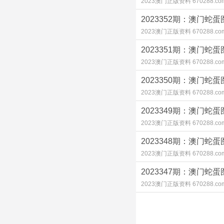
2023澳门正版资料 670288.co
2023352期：澳门蛇蛋
2023澳门正版资料 670288.co
2023351期：澳门蛇蛋
2023澳门正版资料 670288.co
2023350期：澳门蛇蛋
2023澳门正版资料 670288.co
2023349期：澳门蛇蛋
2023澳门正版资料 670288.co
2023348期：澳门蛇蛋
2023澳门正版资料 670288.co
2023347期：澳门蛇蛋
2023澳门正版资料 670288.co