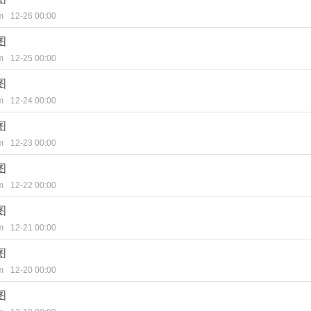
m
12-26 00:00
图
m
12-25 00:00
图
m
12-24 00:00
图
m
12-23 00:00
图
m
12-22 00:00
图
m
12-21 00:00
图
m
12-20 00:00
图